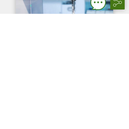
Mehr Tempo für die Diagnostik:
Zwei Hamburger…
20.04.2026 |
In Hamburg bündelt amedes
seine Laborstärken unter einem Dach: Zwei
bislang getrennte Labore werden...
Weiterlesen