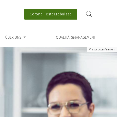
Corona-Testergebnisse
ü für “Über uns”
ÜBER UNS
QUALITÄTSMANAGEMENT
©istock.com/sanjeri