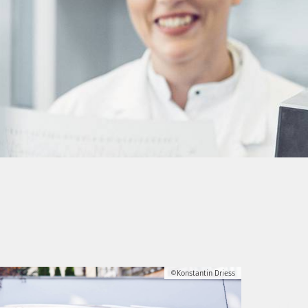
©Konstantin Driess