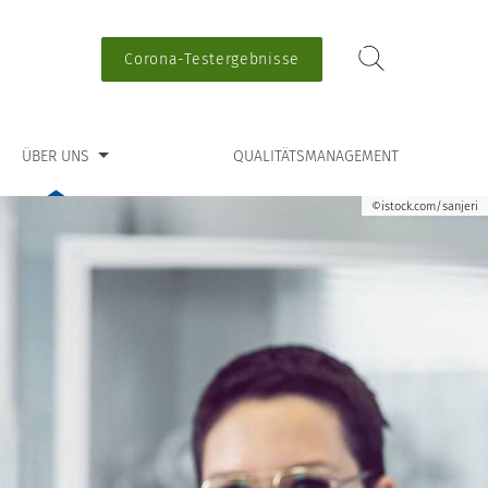
Corona-Testergebnisse
ü für “Über uns”
ÜBER UNS
QUALITÄTSMANAGEMENT
©istock.com/sanjeri